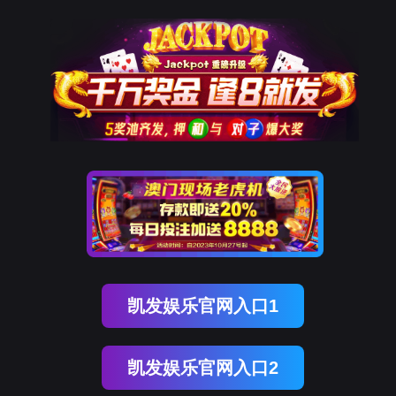
凯发娱乐官网入口1
凯发娱乐官网入口2