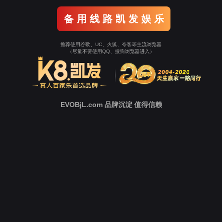
备 用 线 路 凯 发 娱 乐
推荐使用谷歌、UC、火狐、夸客等主流浏览器
（尽量不要使用QQ、搜狗浏览器进入）
EVOBjL.com 品牌沉淀 值得信赖